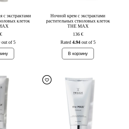
я с экстрактами
Ночной крем с экстрактами
воловых клеток
растительных стволовых клеток
MAX
THE MAX
€
136
€
0
out of 5
Rated
4.94
out of 5
зину
В корзину