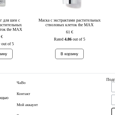
г для шеи с
Маска с экстрактами растительных
растительных
стволовых клеток the MAX
еток the MAX
61
€
8
€
Rated
4.86
out of 5
0
out of 5
зину
В корзину
Подп
ЧаВо
Контакт
мощью
Мой аккаунт