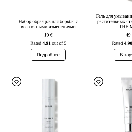
Гель для умывани
Набор образцов для борьбы с
растительных ст
возрастными изменениями
THE 
19
€
49
Rated
4.91
out of 5
Rated
4.9
Подробнее
В кор