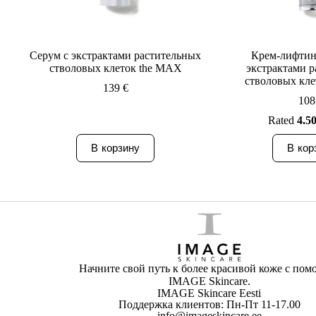
Серум с экстрактами растительных
Крем-лифтин
стволовых клеток the MAX
экстрактами 
стволовых кл
139
€
10
Rated
4.5
В корзину
В кор
Начните свой путь к более красивой коже с по
IMAGE Skincare.
IMAGE Skincare Eesti
Поддержка клиентов: Пн-Пт 11-17.00
info@imageskincare.ee